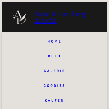
Anja Dannenberg |
Autorin
HOME
BUCH
GALERIE
GOODIES
KAUFEN