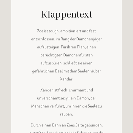
Klappentext
Zoe ist tough, ambitioniert und fest
entschlossen, im Rang der Dämonenjäger
aufzusteigen. Für ihren Plan, einen
berüchtigten Dämonenfürsten
aufzuspüren, schließt sie einen
gefährlichen Deal mit dem Seelenräuber
Xander.
Xander ist frech, charmant und
unverschämt sexy – ein Dämon, der
Menschen verführt, um ihnen die Seele zu
rauben.
Durch einen Bann an Zoes Seite gebunden,