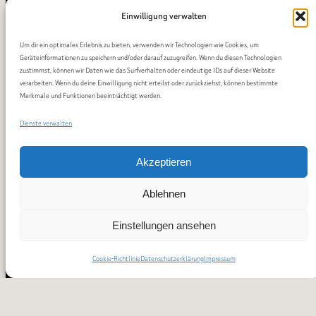
Einwilligung verwalten
Um dir ein optimales Erlebnis zu bieten, verwenden wir Technologien wie Cookies, um
Geräteinformationen zu speichern und/oder darauf zuzugreifen. Wenn du diesen Technologien
zustimmst, können wir Daten wie das Surfverhalten oder eindeutige IDs auf dieser Website
verarbeiten. Wenn du deine Einwilligung nicht erteilst oder zurückziehst, können bestimmte
Merkmale und Funktionen beeinträchtigt werden.
Dienste verwalten
Akzeptieren
Ablehnen
Einstellungen ansehen
Cookie-Richtlinie
Datenschutzerklärung
Impressum