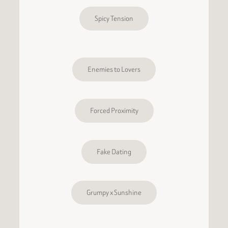
Spicy Tension
Enemies to Lovers
Forced Proximity
Fake Dating
Grumpy x Sunshine