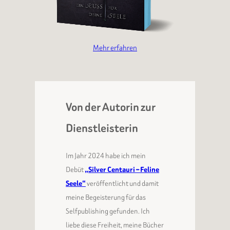
Mehr erfahren
Von der Autorin zur
Dienstleisterin
Im Jahr 2024 habe ich mein
Debüt
„Silver Centauri – Feline
Seele“
veröffentlicht und damit
meine Begeisterung für das
Selfpublishing gefunden. Ich
liebe diese Freiheit, meine Bücher