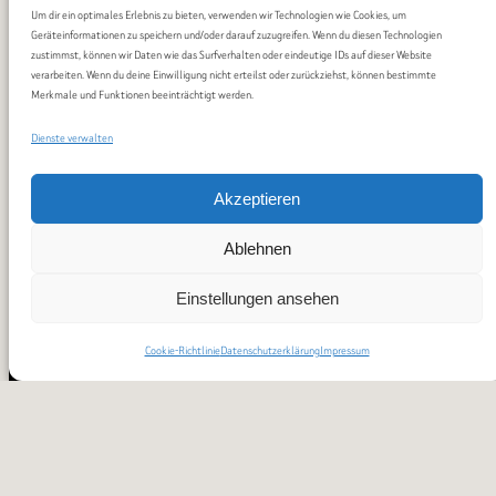
Um dir ein optimales Erlebnis zu bieten, verwenden wir Technologien wie Cookies, um
Geräteinformationen zu speichern und/oder darauf zuzugreifen. Wenn du diesen Technologien
zustimmst, können wir Daten wie das Surfverhalten oder eindeutige IDs auf dieser Website
verarbeiten. Wenn du deine Einwilligung nicht erteilst oder zurückziehst, können bestimmte
Merkmale und Funktionen beeinträchtigt werden.
Dienste verwalten
Akzeptieren
Ablehnen
Einstellungen ansehen
Cookie-Richtlinie
Datenschutzerklärung
Impressum