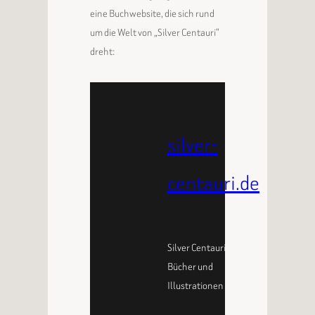
eine Buchwebsite, die sich rund
um die Welt von „Silver Centauri“
dreht:
silver-
centauri.de
Silver Centauri –
Bücher und
Illustrationen