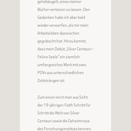
geliebäugelt, eines meiner
Bücher vertonen zu lassen. Den
Gedanken habe ich aber bald
wieder verworfen, als mir mein
Arbeitsleben dazwischen
gegrätscht hat. Hinzu kommt,
dass mein Debüt „Silver Centauri –
Feline Seele“ ein ziemlich
umfangreiches Werk mit zwei
POVs aus unterschiedlichen
Zeitsträngen ist:
Zum einen lernt man aus Sicht
der 19-jährigen Faith Schritt für
Schritt die Welt von Silver
Centauri sowie die Geheimnisse
des Forschungsinstituts kennen.