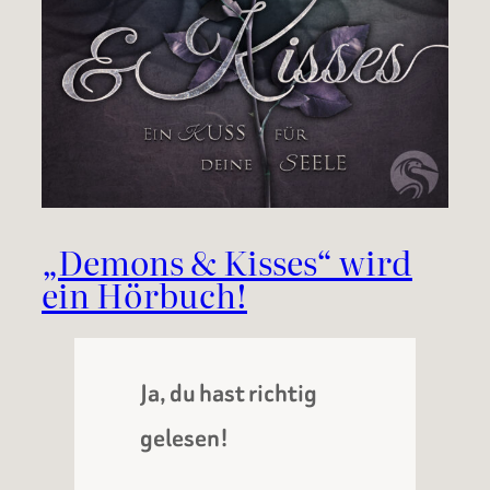
„Demons & Kisses“ wird
ein Hörbuch!
Ja, du hast richtig
gelesen!