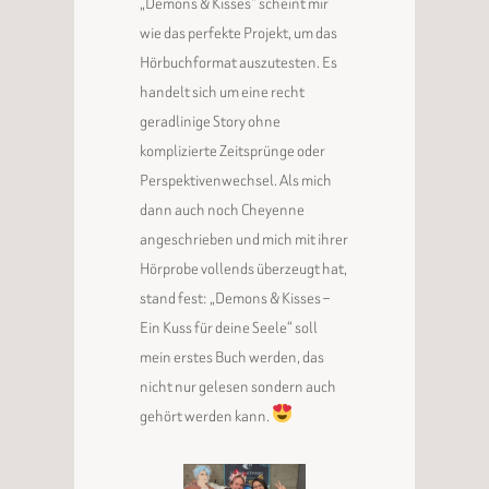
„Demons & Kisses“ scheint mir
wie das perfekte Projekt, um das
Hörbuchformat auszutesten. Es
handelt sich um eine recht
geradlinige Story ohne
komplizierte Zeitsprünge oder
Perspektivenwechsel. Als mich
dann auch noch Cheyenne
angeschrieben und mich mit ihrer
Hörprobe vollends überzeugt hat,
stand fest: „Demons & Kisses –
Ein Kuss für deine Seele“ soll
mein erstes Buch werden, das
nicht nur gelesen sondern auch
gehört werden kann.