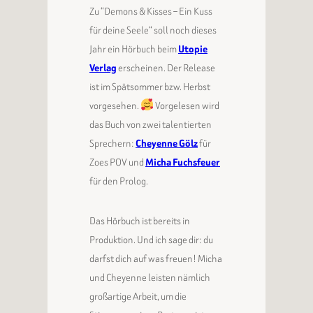
Zu “Demons & Kisses – Ein Kuss
für deine Seele“ soll noch dieses
Jahr ein Hörbuch beim
Utopie
Verlag
erscheinen. Der Release
ist im Spätsommer bzw. Herbst
vorgesehen.
Vorgelesen wird
das Buch von zwei talentierten
Sprechern:
Cheyenne Gölz
für
Zoes POV und
Micha Fuchsfeuer
für den Prolog.
Das Hörbuch ist bereits in
Produktion. Und ich sage dir: du
darfst dich auf was freuen! Micha
und Cheyenne leisten nämlich
großartige Arbeit, um die