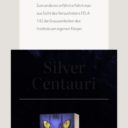
Zum anderen erfährt erfahrt man
aus Sicht des Versuchstiers FEL4-
142 die Grausamkeiten des
Instituts am eigenen Körper.
Silver
Centauri