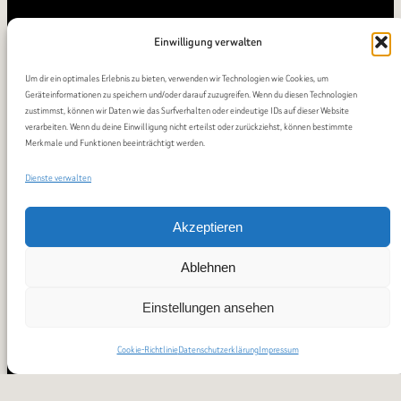
Einwilligung verwalten
Um dir ein optimales Erlebnis zu bieten, verwenden wir Technologien wie Cookies, um
Geräteinformationen zu speichern und/oder darauf zuzugreifen. Wenn du diesen Technologien
zustimmst, können wir Daten wie das Surfverhalten oder eindeutige IDs auf dieser Website
verarbeiten. Wenn du deine Einwilligung nicht erteilst oder zurückziehst, können bestimmte
Merkmale und Funktionen beeinträchtigt werden.
Dienste verwalten
Akzeptieren
Ablehnen
Einstellungen ansehen
Cookie-Richtlinie
Datenschutzerklärung
Impressum