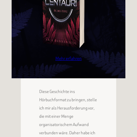
Mehr erfahren
Diese Geschichte ins
Hörbuchformat zu bringen, stelle
ich mir als Herausforderung vor,
die mit einer Menge
organisatorischem Aufwand
verbunden wäre. Daher habe ich