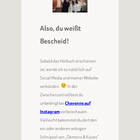
Also, du weißt
Bescheid!
Sobald das Hörbuch erschienen
ist, werde ich es natürlich auf
Social Media und meiner Website
verkünden.
In der
Zwischenzeit solltest du
unbedingt bei
Cheyenne auf
Instagram
vorbeischauen.
Vielleicht bekommst du dort den
ein oder anderen witzigen
Schnipsel von „Demons & Kisses“