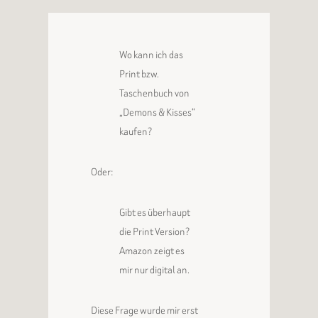
Wo kann ich das
Print bzw.
Taschenbuch von
„Demons & Kisses“
kaufen?
Oder:
Gibt es überhaupt
die Print Version?
Amazon zeigt es
mir nur digital an.
Diese Frage wurde mir erst