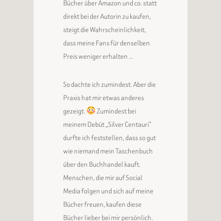
Bücher über Amazon und co. statt
direkt bei der Autorin zu kaufen,
steigt die Wahrscheinlichkeit,
dass meine Fans für denselben
Preis weniger erhalten …
So dachte ich zumindest. Aber die
Praxis hat mir etwas anderes
gezeigt.
Zumindest bei
meinem Debüt „Silver Centauri“
durfte ich feststellen, dass so gut
wie niemand mein Taschenbuch
über den Buchhandel kauft.
Menschen, die mir auf Social
Media folgen und sich auf meine
Bücher freuen, kaufen diese
Bücher lieber bei mir persönlich.