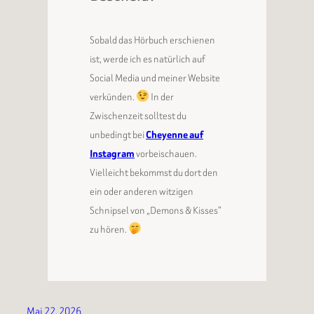
Sobald das Hörbuch erschienen
ist, werde ich es natürlich auf
Social Media und meiner Website
verkünden.
In der
Zwischenzeit solltest du
unbedingt bei
Cheyenne auf
Instagram
vorbeischauen.
Vielleicht bekommst du dort den
ein oder anderen witzigen
Schnipsel von „Demons & Kisses“
zu hören.
Mai 22, 2026