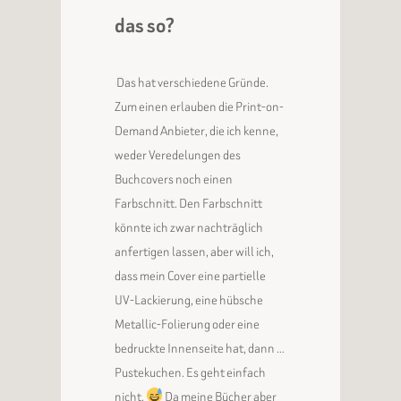
das so?
Das hat verschiedene Gründe.
Zum einen erlauben die Print-on-
Demand Anbieter, die ich kenne,
weder Veredelungen des
Buchcovers noch einen
Farbschnitt. Den Farbschnitt
könnte ich zwar nachträglich
anfertigen lassen, aber will ich,
dass mein Cover eine partielle
UV-Lackierung, eine hübsche
Metallic-Folierung oder eine
bedruckte Innenseite hat, dann …
Pustekuchen. Es geht einfach
nicht.
Da meine Bücher aber