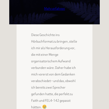
Mehr erfahren
Diese Geschichte ins
Hörbuchformat zu bringen, stelle
ich mir als Herausforderung vor,
die mit einer Menge
organisatorischem Aufwand
verbunden wäre. Daher habe ich
mich vorerst von dem Gedanken
verabschiedet – und das, obwohl
ich bereits zwei Sprecher
gefunden hatte, die perfekt zu
Faith und FEL4-142 gepasst
hätten.