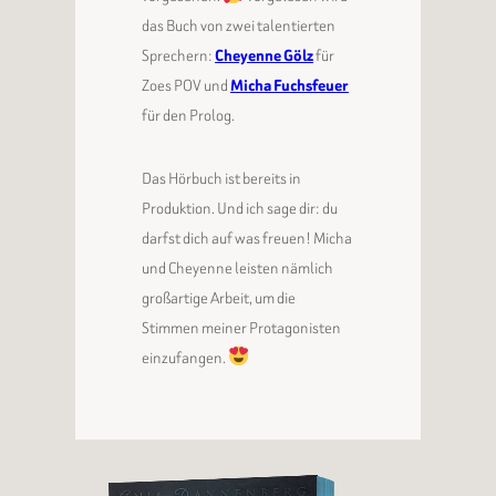
das Buch von zwei talentierten
Sprechern:
Cheyenne Gölz
für
Zoes POV und
Micha Fuchsfeuer
für den Prolog.
Das Hörbuch ist bereits in
Produktion. Und ich sage dir: du
darfst dich auf was freuen! Micha
und Cheyenne leisten nämlich
großartige Arbeit, um die
Stimmen meiner Protagonisten
einzufangen.