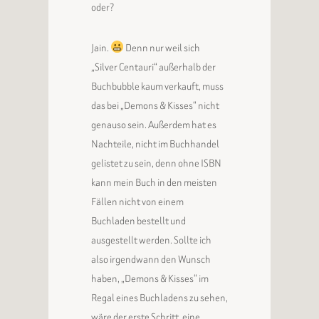
oder?
Jain.
Denn nur weil sich
„Silver Centauri“ außerhalb der
Buchbubble kaum verkauft, muss
das bei „Demons & Kisses“ nicht
genauso sein. Außerdem hat es
Nachteile, nicht im Buchhandel
gelistet zu sein, denn ohne ISBN
kann mein Buch in den meisten
Fällen nicht von einem
Buchladen bestellt und
ausgestellt werden. Sollte ich
also irgendwann den Wunsch
haben, „Demons & Kisses“ im
Regal eines Buchladens zu sehen,
wäre der erste Schritt, eine