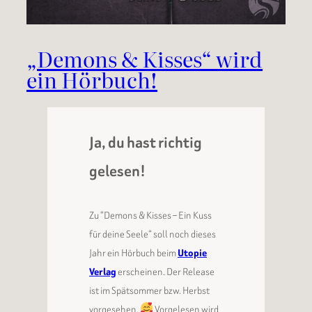
„Demons & Kisses“ wird
ein Hörbuch!
Ja, du hast richtig
gelesen!
Zu “Demons & Kisses – Ein Kuss
für deine Seele“ soll noch dieses
Jahr ein Hörbuch beim
Utopie
Verlag
erscheinen. Der Release
ist im Spätsommer bzw. Herbst
vorgesehen.
Vorgelesen wird