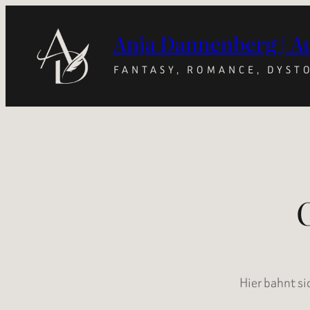
Anja Dannenberg | A
FANTASY, ROMANCE, DYST
Hier bahnt si